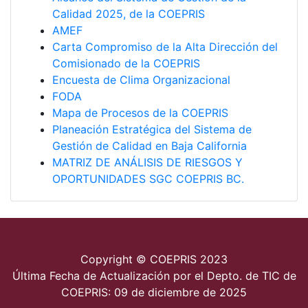
Calidad 2025, de la COEPRIS
AMEF
Carta Compromiso de la Alta Dirección del
Comisionado de la COEPRIS
Encuesta de Clima Organizacional
FODA
Mapa de Procesos de la COEPRIS
Planeación Estratégica del Sistema de
Gestión de Calidad en Baja California
MATRIZ DE ANÁLISIS DE RIESGOS Y
OPORTUNIDADES SGC COEPRIS BC.
Copyright © COEPRIS 2023
Última Fecha de Actualización por el Depto. de TIC de
COEPRIS: 09 de diciembre de 2025