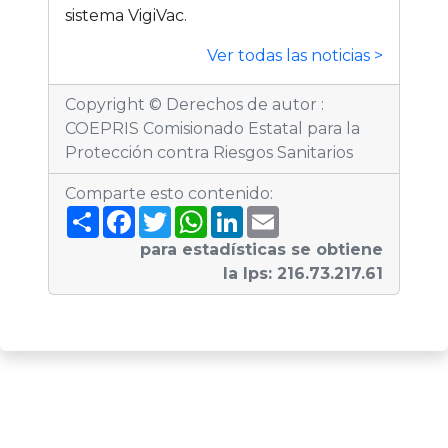
sistema VigiVac.
Ver todas las noticias >
Copyright © Derechos de autor :
COEPRIS Comisionado Estatal para la
Protección contra Riesgos Sanitarios
Comparte esto contenido:
S
F
T
W
L
E
h
a
w
h
i
m
a
c
i
a
n
a
para estadísticas se obtiene
r
e
t
t
k
i
la Ips: 216.73.217.61
e
b
t
s
e
l
o
e
A
d
o
r
p
I
k
p
n