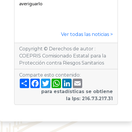
averiguarlo
Ver todas las noticias >
Copyright © Derechos de autor :
COEPRIS Comisionado Estatal para la
Protección contra Riesgos Sanitarios
Comparte esto contenido:
S
F
T
W
L
E
h
a
w
h
i
m
a
c
i
a
n
a
para estadísticas se obtiene
r
e
t
t
k
i
la Ips: 216.73.217.31
e
b
t
s
e
l
o
e
A
d
o
r
p
I
k
p
n