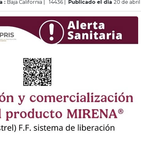
a :
Baja California |
14436
|
Publicado el dia
20 de abri