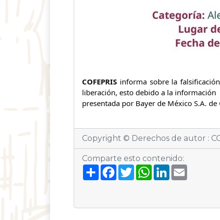
COFEPRIS
informa sobre la falsificació
liberación, esto debido a la información
presentada por Bayer de México S.A. de C.V
Copyright © Derechos de autor : CO
Comparte esto contenido:
S
F
T
W
L
E
h
a
w
h
i
m
a
c
i
a
n
a
r
e
t
t
k
i
e
b
t
s
e
l
o
e
A
d
o
r
p
I