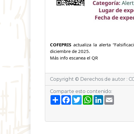
COFEPRIS
actualiza la alerta “Falsifi
diciembre de 2025.
Más info escanea el QR
Copyright © Derechos de autor : CO
Comparte esto contenido:
S
F
T
W
L
E
h
a
w
h
i
m
a
c
i
a
n
a
r
e
t
t
k
i
e
b
t
s
e
l
o
e
A
d
o
r
p
I
k
p
n